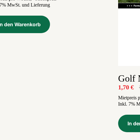
. 7% MwSt. und Lieferung
war:
ist:
3,99 €
1,30 €.
In den Warenkorb
Golf 
1,70
€
U
A
P
P
Mietpreis 
Inkl. 7% 
i
1
1
In d