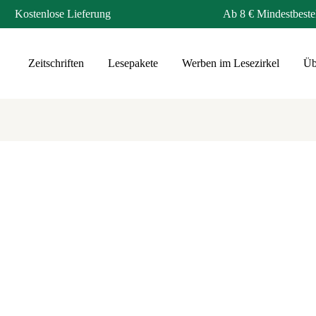
Kostenlose Lieferung
Ab 8 € Mindestbeste
Zeitschriften
Lesepakete
Werben im Lesezirkel
Üb