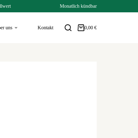
llwert
Monatlich kündbar
er uns
Kontakt
0,00
€
Warenkorb