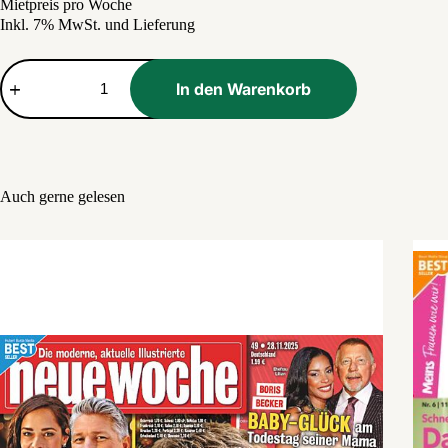
Mietpreis pro Woche
Preis
Preis
Inkl. 7% MwSt. und Lieferung
war:
ist:
1,79 €
1,10 €.
Bella
Menge
In den Warenkorb
Auch gerne gelesen