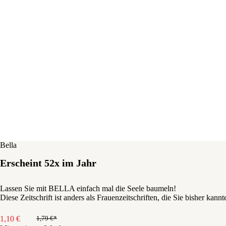
Bella
Erscheint 52x im Jahr
Lassen Sie mit BELLA einfach mal die Seele baumeln!
Diese Zeitschrift ist anders als Frauenzeitschriften, die Sie bisher k
1,10
€
1,79
€
Ursprünglicher
Aktueller