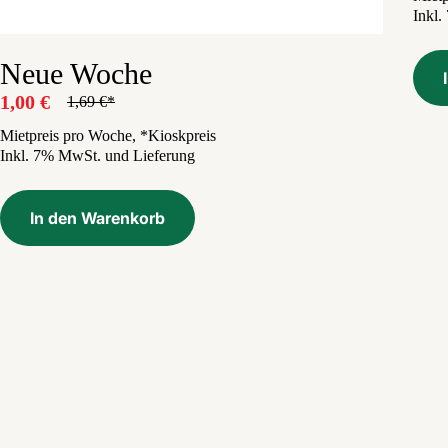
Inkl
Neue Woche
1,00
€
1,69
€
Ursprünglicher
Aktueller
Preis
Preis
Mietpreis pro Woche, *Kioskpreis
Inkl. 7% MwSt. und Lieferung
war:
ist:
1,69 €
1,00 €.
In den Warenkorb