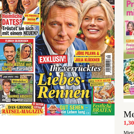
Me
1,3
Mietp