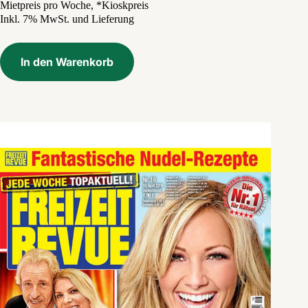
Preis
Preis
Mietpreis pro Woche, *Kioskpreis
Inkl. 7% MwSt. und Lieferung
war:
ist:
3,50 €
2,40 €.
In den Warenkorb