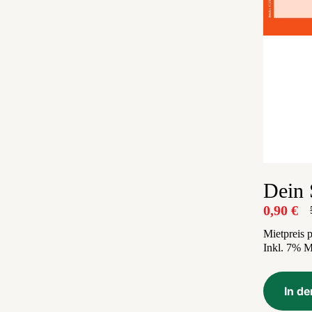
Dein 
0,90
€
U
A
P
P
Mietpreis 
Inkl. 7% 
w
i
5
0
In d