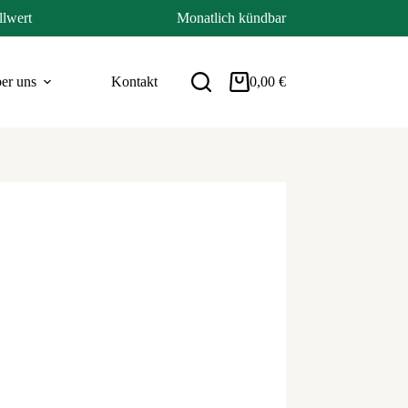
llwert
Monatlich kündbar
er uns
Kontakt
0,00
€
Warenkorb