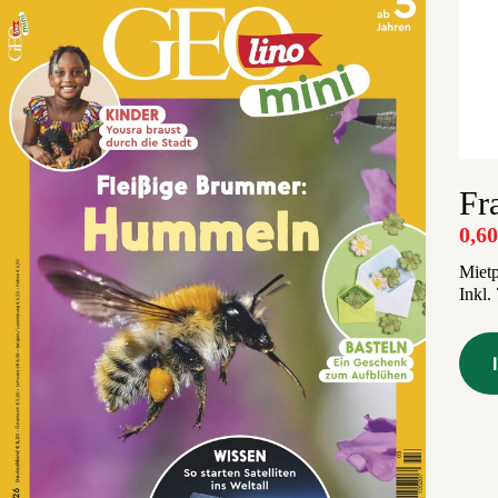
Fr
0,6
Mietp
Inkl