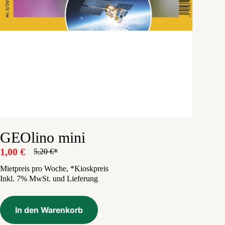
GEOlino mini
1,00
€
5,20
€
Ursprünglicher
Aktueller
Preis
Preis
Mietpreis pro Woche, *Kioskpreis
Inkl. 7% MwSt. und Lieferung
war:
ist:
5,20 €
1,00 €.
In den Warenkorb