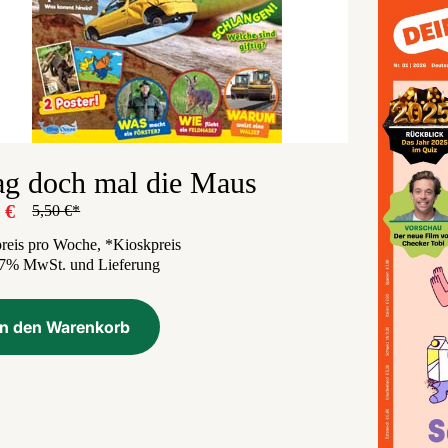
ag doch mal die Maus
0
€
5,50
€
Ursprünglicher
Aktueller
Preis
Preis
reis pro Woche, *Kioskpreis
. 7% MwSt. und Lieferung
war:
ist:
5,50 €
0,60 €.
In den Warenkorb