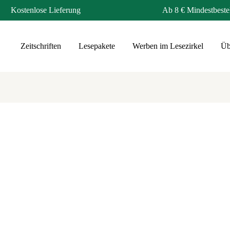
Kostenlose Lieferung
Ab 8 € Mindestbeste
Zeitschriften
Lesepakete
Werben im Lesezirkel
Üb