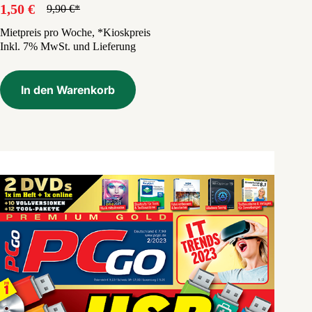
1,50
€
9,90
€
Ursprünglicher
Aktueller
Preis
Preis
Mietpreis pro Woche, *Kioskpreis
Inkl. 7% MwSt. und Lieferung
war:
ist:
9,90 €
1,50 €.
In den Warenkorb