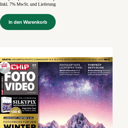
Inkl. 7% MwSt. und Lieferung
war:
ist:
8,99 €
1,40 €.
In den Warenkorb