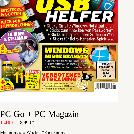
PC Go + PC Magazin
1,40
€
8,99
€
Ursprünglicher
Aktueller
Preis
Preis
Mietpreis pro Woche, *Kioskpreis