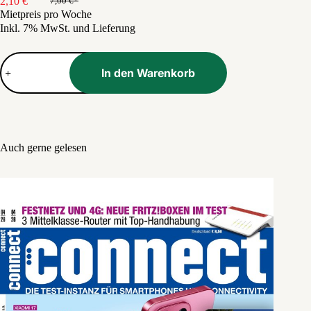
2,10
€
7,00
€
Ursprünglicher
Aktueller
Mietpreis pro Woche
Preis
Preis
Inkl. 7% MwSt. und Lieferung
war:
ist:
7,00 €
2,10 €.
C
´T
In den Warenkorb
Computer
Technik
Menge
Auch gerne gelesen