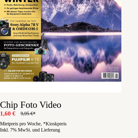
Chip Foto Video
1,60
€
9,95
€
Ursprünglicher
Aktueller
Preis
Preis
Mietpreis pro Woche, *Kioskpreis
Inkl. 7% MwSt. und Lieferung
war:
ist:
9,95 €
1,60 €.