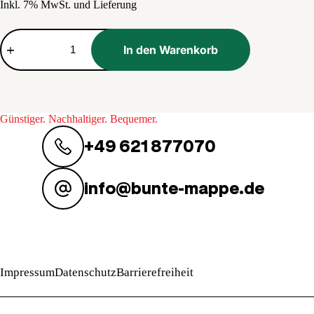
Inkl. 7% MwSt. und Lieferung
war:
ist:
14,90 €
2,30 €.
Foto
Magazin
In den Warenkorb
Menge
Günstiger. Nachhaltiger. Bequemer.
+49 621 877070
info@bunte-mappe.de
Impressum
Datenschutz
Barrierefreiheit