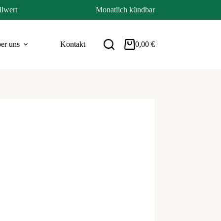
llwert
Monatlich kündbar
er uns
Kontakt
0,00
€
Warenkorb