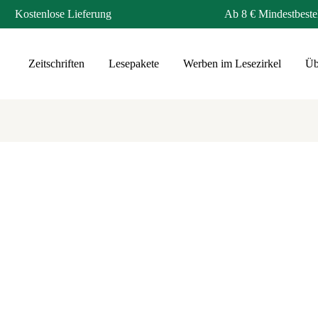
Kostenlose Lieferung
Ab 8 € Mindestbeste
Zeitschriften
Lesepakete
Werben im Lesezirkel
Üb