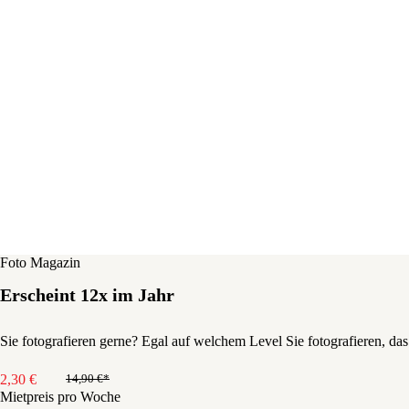
Foto Magazin
Erscheint 12x im Jahr
Sie fotografieren gerne? Egal auf welchem Level Sie fotografieren, 
2,30
€
14,90
€
Ursprünglicher
Aktueller
Mietpreis pro Woche
Preis
Preis