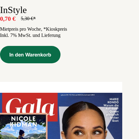
InStyle
0,70
€
5,30
€
Ursprünglicher
Aktueller
Preis
Preis
Mietpreis pro Woche, *Kioskpreis
Inkl. 7% MwSt. und Lieferung
war:
ist:
5,30 €
0,70 €.
In den Warenkorb