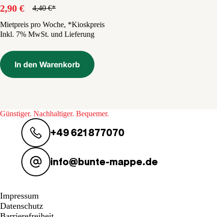
2,90
€
4,40
€
Ursprünglicher
Aktueller
Preis
Preis
Mietpreis pro Woche, *Kioskpreis
Inkl. 7% MwSt. und Lieferung
war:
ist:
4,40 €
2,90 €.
In den Warenkorb
Günstiger. Nachhaltiger. Bequemer.
+49 621 877070
info@bunte-mappe.de
Impressum
Datenschutz
Barrierefreiheit