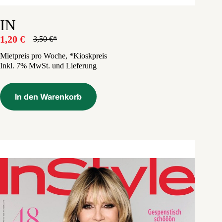
IN
1,20
€
3,50
€
Ursprünglicher
Aktueller
Preis
Preis
Mietpreis pro Woche, *Kioskpreis
Inkl. 7% MwSt. und Lieferung
war:
ist:
3,50 €
1,20 €.
In den Warenkorb