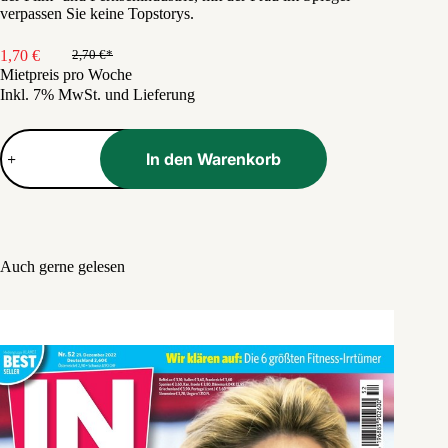
verpassen Sie keine Topstorys.
1,70
€
2,70
€
Ursprünglicher
Aktueller
Mietpreis pro Woche
Preis
Preis
Inkl. 7% MwSt. und Lieferung
war:
ist:
2,70 €
1,70 €.
Frau
im
In den Warenkorb
Spiegel
Menge
Auch gerne gelesen