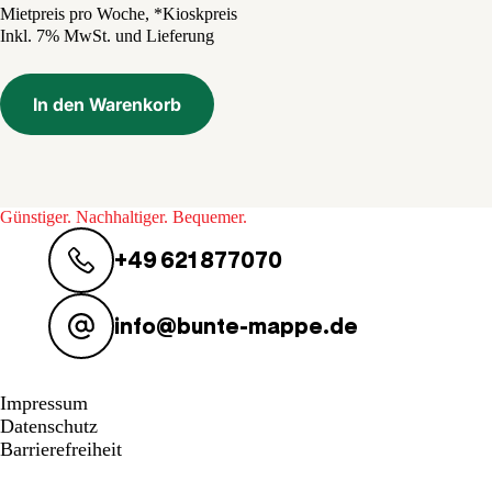
Preis
Preis
Mietpreis pro Woche, *Kioskpreis
Inkl. 7% MwSt. und Lieferung
war:
ist:
7,50 €
1,20 €.
In den Warenkorb
Günstiger. Nachhaltiger. Bequemer.
+49 621 877070
info@bunte-mappe.de
Impressum
Datenschutz
Barrierefreiheit