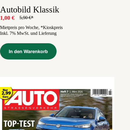
Autobild Klassik
1,00
€
5,90
€
Ursprünglicher
Aktueller
Preis
Preis
Mietpreis pro Woche, *Kioskpreis
Inkl. 7% MwSt. und Lieferung
war:
ist:
5,90 €
1,00 €.
In den Warenkorb