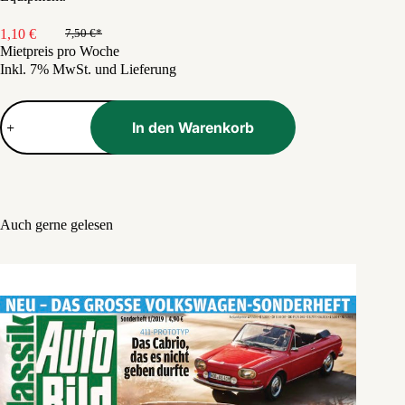
1,10
€
7,50
€
Ursprünglicher
Aktueller
Mietpreis pro Woche
Preis
Preis
Inkl. 7% MwSt. und Lieferung
war:
ist:
7,50 €
1,10 €.
Outdoor
Menge
In den Warenkorb
Auch gerne gelesen