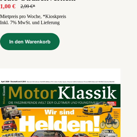
1,00
€
2,99
€
Ursprünglicher
Aktueller
Preis
Preis
Mietpreis pro Woche, *Kioskpreis
Inkl. 7% MwSt. und Lieferung
war:
ist:
2,99 €
1,00 €.
In den Warenkorb