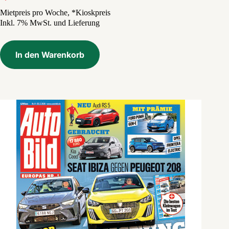
Ursprünglicher
Aktueller
Preis
Preis
Mietpreis pro Woche, *Kioskpreis
Inkl. 7% MwSt. und Lieferung
war:
ist:
7,50 €
1,20 €.
In den Warenkorb