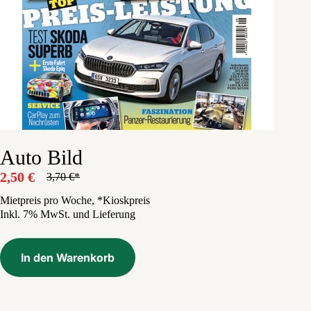
Auto Bild
2,50
€
3,70
€
Ursprünglicher
Aktueller
Preis
Preis
Mietpreis pro Woche, *Kioskpreis
Inkl. 7% MwSt. und Lieferung
war:
ist:
3,70 €
2,50 €.
In den Warenkorb