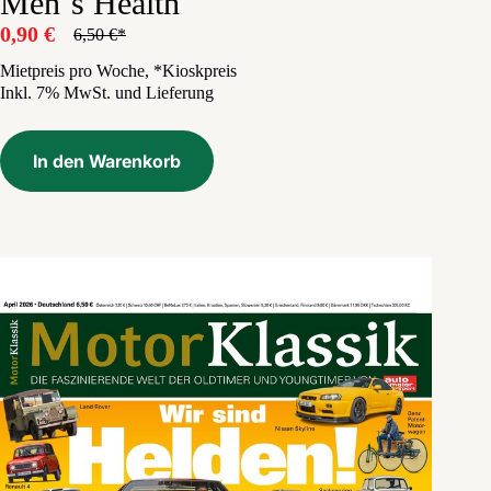
Men´s Health
0,90
€
6,50
€
Ursprünglicher
Aktueller
Preis
Preis
Mietpreis pro Woche, *Kioskpreis
Inkl. 7% MwSt. und Lieferung
war:
ist:
6,50 €
0,90 €.
In den Warenkorb