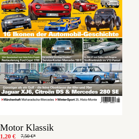
Motor Klassik
1,20
€
7,50
€