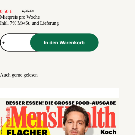
0,50
€
4,95
€
Ursprünglicher
Aktueller
Mietpreis pro Woche
Preis
Preis
Inkl. 7% MwSt. und Lieferung
war:
ist:
4,95 €
0,50 €.
Praline
Spezial
In den Warenkorb
Menge
Auch gerne gelesen