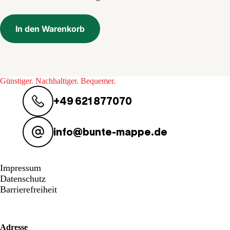
5,50 €
0,80 €.
In den Warenkorb
Günstiger. Nachhaltiger. Bequemer.
+49 621 877070
info@bunte-mappe.de
Impressum
Datenschutz
Barrierefreiheit
Adresse