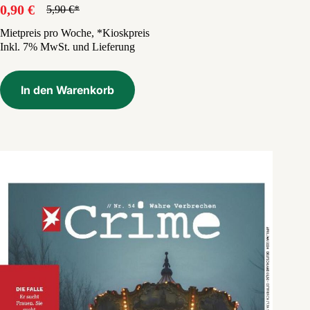
0,90
€
5,90
€
Ursprünglicher
Aktueller
Preis
Preis
Mietpreis pro Woche, *Kioskpreis
Inkl. 7% MwSt. und Lieferung
war:
ist:
5,90 €
0,90 €.
In den Warenkorb