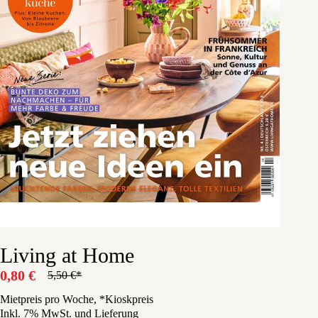
Living at Home
0,80
€
5,50
€
Ursprünglicher
Aktueller
Preis
Preis
Mietpreis pro Woche, *Kioskpreis
Inkl. 7% MwSt. und Lieferung
war:
ist: