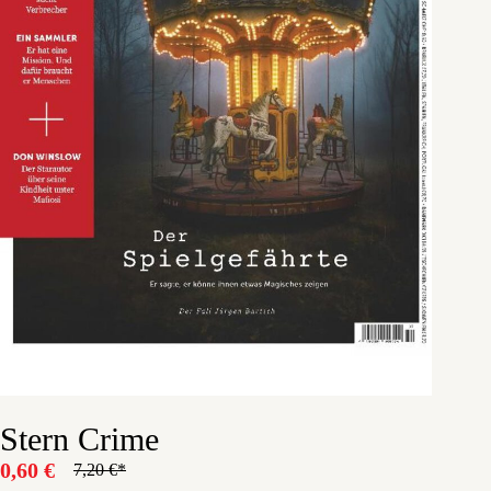
Stern Crime
0,60
€
7,20
€
Ursprünglicher
Aktueller