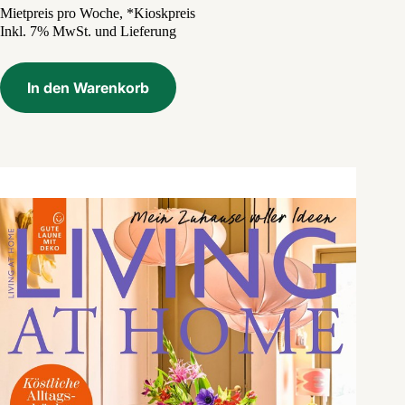
Preis
Preis
Mietpreis pro Woche, *Kioskpreis
Inkl. 7% MwSt. und Lieferung
war:
ist:
7,20 €
0,60 €.
In den Warenkorb