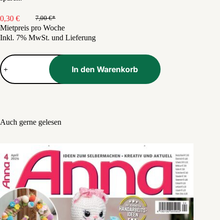
0,30
€
7,00
€
Ursprünglicher
Aktueller
Mietpreis pro Woche
Preis
Preis
Inkl. 7% MwSt. und Lieferung
war:
ist:
7,00 €
0,30 €.
Reise
&
In den Warenkorb
Preise
Menge
Auch gerne gelesen