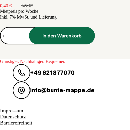
0,40
€
4,95
€
Ursprünglicher
Aktueller
Mietpreis pro Woche
Preis
Preis
Inkl. 7% MwSt. und Lieferung
war:
ist:
4,95 €
0,40 €.
Vital
Menge
In den Warenkorb
Günstiger. Nachhaltiger. Bequemer.
+49 621 877070
info@bunte-mappe.de
Impressum
Datenschutz
Barrierefreiheit