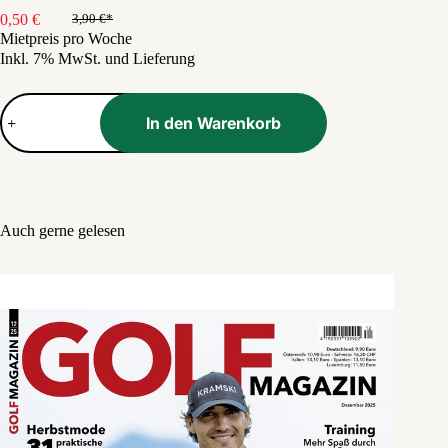
0,50
€
3,90
€
Ursprünglicher
Aktueller
Mietpreis pro Woche
Preis
Preis
Inkl. 7% MwSt. und Lieferung
war:
ist:
3,90 €
0,50 €.
Cosmopolitan
Pocket
In den Warenkorb
Menge
Auch gerne gelesen