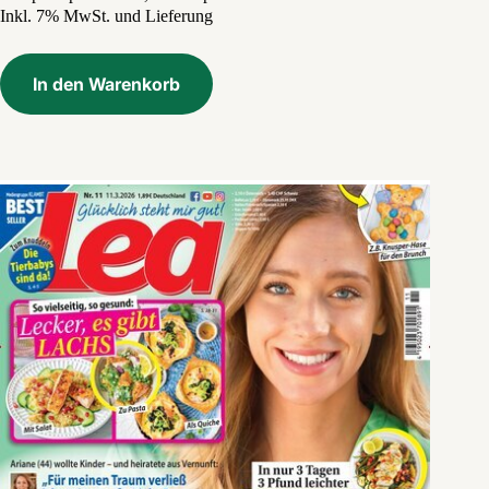
Inkl. 7% MwSt. und Lieferung
war:
ist:
4,30 €
1,40 €.
In den Warenkorb