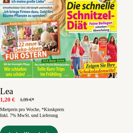
Lea
1,20
€
1,99
€
Ursprünglicher
Aktueller
Preis
Preis
Mietpreis pro Woche, *Kioskpreis
Inkl. 7% MwSt. und Lieferung
war:
ist:
1,99 €
1,20 €.