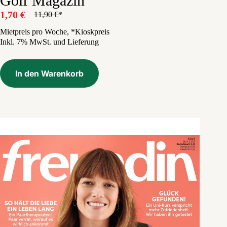
Golf Magazin
1,70
€
11,90
€
Ursprünglicher
Aktueller
Preis
Preis
Mietpreis pro Woche, *Kioskpreis
Inkl. 7% MwSt. und Lieferung
war:
ist:
11,90 €
1,70 €.
In den Warenkorb