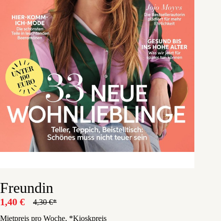
Freundin
1,40
€
4,30
€
Ursprünglicher
Aktueller
Preis
Preis
Mietpreis pro Woche, *Kioskpreis