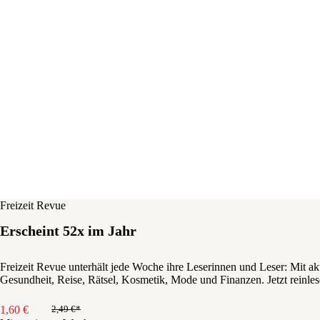
Freizeit Revue
Erscheint 52x im Jahr
Freizeit Revue unterhält jede Woche ihre Leserinnen und Leser: Mit 
Gesundheit, Reise, Rätsel, Kosmetik, Mode und Finanzen. Jetzt reinles
1,60
€
2,49
€
Ursprünglicher
Aktueller