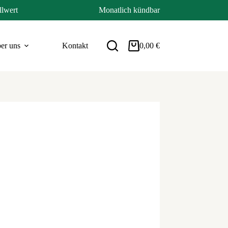
llwert
Monatlich kündbar
er uns
Kontakt
0,00
€
Warenkorb