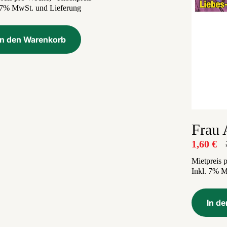
. 7% MwSt. und Lieferung
war:
ist:
2,59 €
1,60 €.
In den Warenkorb
Frau 
1,60
€
U
A
P
P
Mietpreis 
Inkl. 7% 
w
i
2
1
In d