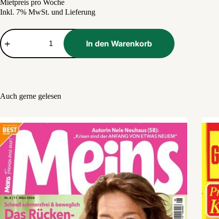
Mietpreis pro Woche
Preis
Preis
Inkl. 7% MwSt. und Lieferung
war:
ist:
2,49 €
1,60 €.
Freizeit
Revue
In den Warenkorb
Menge
Auch gerne gelesen