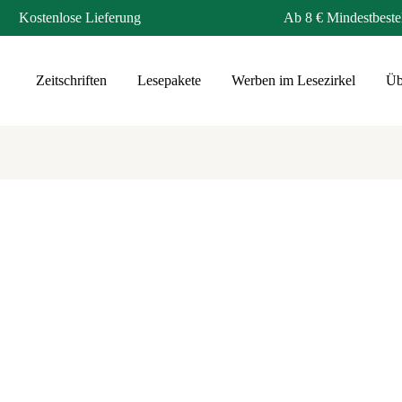
Kostenlose Lieferung
Ab 8 € Mindestbeste
Zeitschriften
Lesepakete
Werben im Lesezirkel
Üb