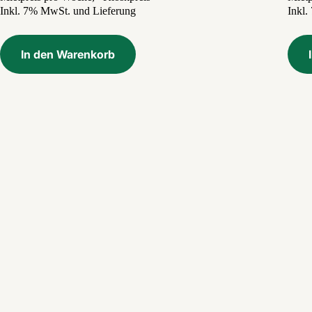
Inkl. 7% MwSt. und Lieferung
war:
ist:
Inkl
3,99 €
1,30 €.
In den Warenkorb