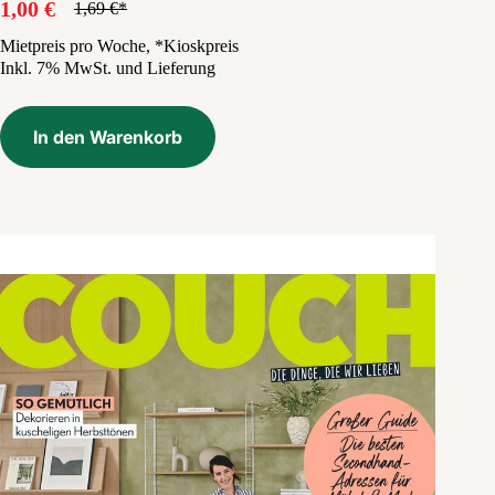
1,00
€
1,69
€
Ursprünglicher
Aktueller
Preis
Preis
Mietpreis pro Woche, *Kioskpreis
Inkl. 7% MwSt. und Lieferung
war:
ist:
1,69 €
1,00 €.
In den Warenkorb