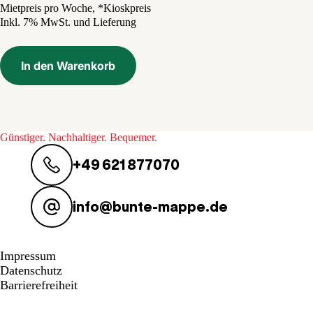
Preis
Preis
Mietpreis pro Woche, *Kioskpreis
Inkl. 7% MwSt. und Lieferung
war:
ist:
4,20 €
0,50 €.
In den Warenkorb
Günstiger. Nachhaltiger. Bequemer.
+49 621 877070
info@bunte-mappe.de
Impressum
Datenschutz
Barrierefreiheit