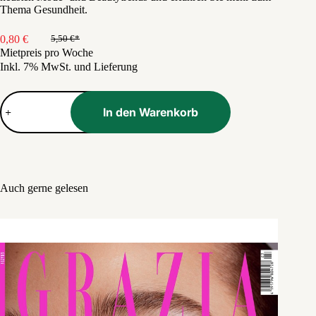
Thema Gesundheit.
0,80
€
5,50
€
Ursprünglicher
Aktueller
Mietpreis pro Woche
Preis
Preis
Inkl. 7% MwSt. und Lieferung
war:
ist:
5,50 €
0,80 €.
Donna
Menge
In den Warenkorb
Auch gerne gelesen