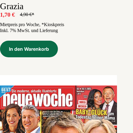
Grazia
1,70
€
4,90
€
Ursprünglicher
Aktueller
Preis
Preis
Mietpreis pro Woche, *Kioskpreis
Inkl. 7% MwSt. und Lieferung
war:
ist:
4,90 €
1,70 €.
In den Warenkorb