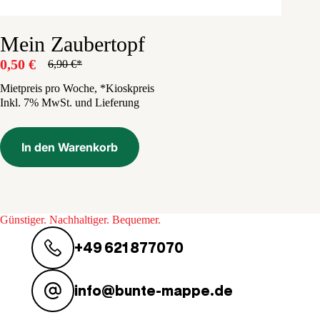
Mein Zaubertopf
0,50
€
6,90
€
Ursprünglicher
Aktueller
Preis
Preis
Mietpreis pro Woche, *Kioskpreis
Inkl. 7% MwSt. und Lieferung
war:
ist:
6,90 €
0,50 €.
In den Warenkorb
Günstiger. Nachhaltiger. Bequemer.
+49 621 877070
info@bunte-mappe.de