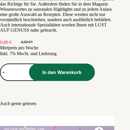
das Richtige für Sie. Außerdem finden Sie in dem Magazin
Wissenswertes zu saisonalen Highlights und zu jedem Anlass
eine große Auswahl an Rezepten. Diese werden nicht nur
verständlich beschrieben, sondern auch ausführlich bebildert.
Auch internationale Spezialitäten werden Ihnen mit LUST
AUF GENUSS nahe gebracht.
0,80
€
4,90
€
Ursprünglicher
Aktueller
Mietpreis pro Woche
Preis
Preis
Inkl. 7% MwSt. und Lieferung
war:
ist:
4,90 €
0,80 €.
Lust
auf
In den Warenkorb
Genuss
Menge
Auch gerne gelesen