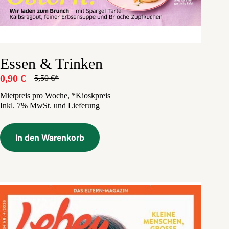
Essen & Trinken
0,90
€
5,50
€
Ursprünglicher
Aktueller
Preis
Preis
Mietpreis pro Woche, *Kioskpreis
Inkl. 7% MwSt. und Lieferung
war:
ist:
5,50 €
0,90 €.
In den Warenkorb