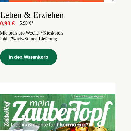
Leben & Erziehen
0,90
€
5,90
€
Ursprünglicher
Aktueller
Preis
Preis
Mietpreis pro Woche, *Kioskpreis
Inkl. 7% MwSt. und Lieferung
war:
ist:
5,90 €
0,90 €.
In den Warenkorb