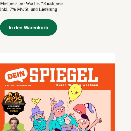
Preis
Preis
Mietpreis pro Woche, *Kioskpreis
Inkl. 7% MwSt. und Lieferung
war:
ist:
3,99 €
0,70 €.
In den Warenkorb