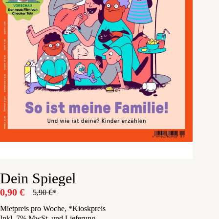
Dein Spiegel
0,90
€
5,90
€
Ursprünglicher
Aktueller
Preis
Preis
Mietpreis pro Woche, *Kioskpreis
Inkl. 7% MwSt. und Lieferung