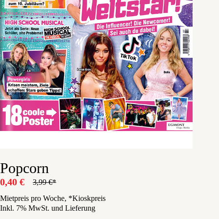
Popcorn
0,40
€
3,99
€
Ursprünglicher
Aktueller
Preis
Preis
Mietpreis pro Woche, *Kioskpreis
Inkl. 7% MwSt. und Lieferung
war:
ist: