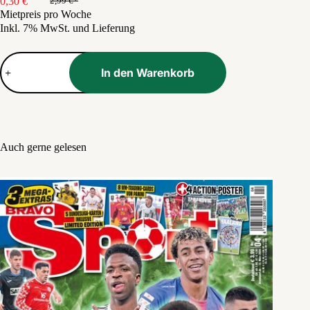
0,30
€
2,99
€
Ursprünglicher
Aktueller
Mietpreis pro Woche
Preis
Preis
Inkl. 7% MwSt. und Lieferung
war:
ist:
2,99 €
0,30 €.
Mädchen
Menge
In den Warenkorb
Auch gerne gelesen