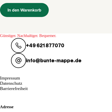
3,99 €
0,40 €.
In den Warenkorb
Günstiger. Nachhaltiger. Bequemer.
+49 621 877070
info@bunte-mappe.de
Impressum
Datenschutz
Barrierefreiheit
Adresse