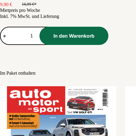
9,90
€
16,99
€
Ursprünglicher
Aktueller
Mietpreis pro Woche
Preis
Preis
Inkl. 7% MwSt. und Lieferung
war:
ist:
16,99 €
9,90 €.
Paket:
Friseur
In den Warenkorb
Basic
Menge
Im Paket enthalten