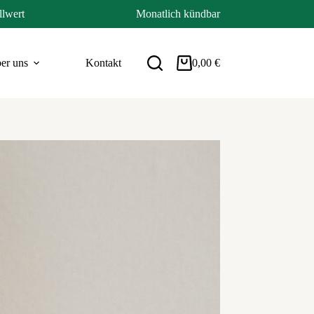
llwert
Monatlich kündbar
er uns
Kontakt
0,00
€
Warenkorb