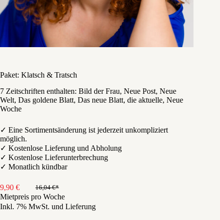
Paket: Klatsch & Tratsch
7 Zeitschriften enthalten: Bild der Frau, Neue Post, Neue
Welt, Das goldene Blatt, Das neue Blatt, die aktuelle, Neue
Woche
✓ Eine Sortimentsänderung ist jederzeit unkompliziert
möglich.
✓ Kostenlose Lieferung und Abholung
✓ Kostenlose Lieferunterbrechung
✓ Monatlich kündbar
9,90
€
16,04
€
Ursprünglicher
Aktueller
Mietpreis pro Woche
Preis
Preis
Inkl. 7% MwSt. und Lieferung
war:
ist:
16,04 €
9,90 €.