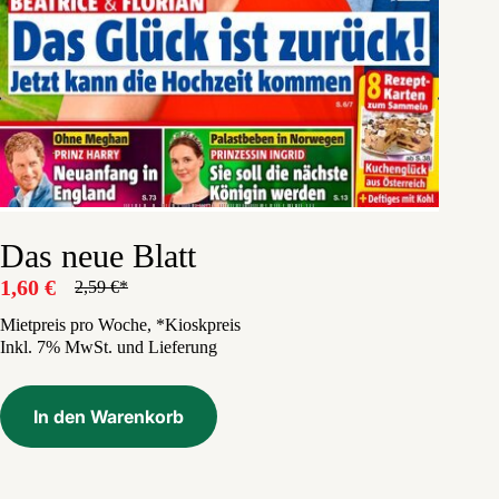
Das neue Blatt
1,60
€
2,59
€
Ursprünglicher
Aktueller
Preis
Preis
Mietpreis pro Woche, *Kioskpreis
Inkl. 7% MwSt. und Lieferung
war:
ist:
2,59 €
1,60 €.
In den Warenkorb