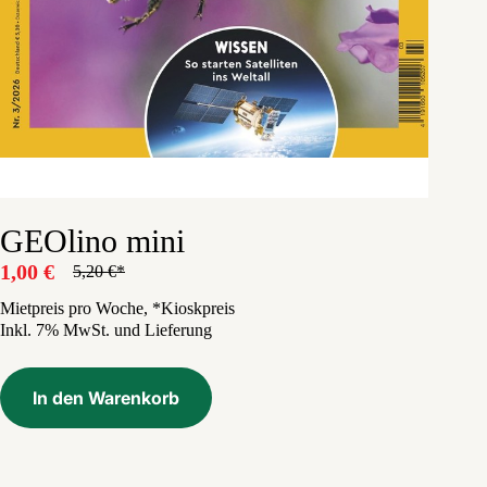
GEOlino mini
1,00
€
5,20
€
Ursprünglicher
Aktueller
Preis
Preis
Mietpreis pro Woche, *Kioskpreis
Inkl. 7% MwSt. und Lieferung
war:
ist:
5,20 €
1,00 €.
In den Warenkorb