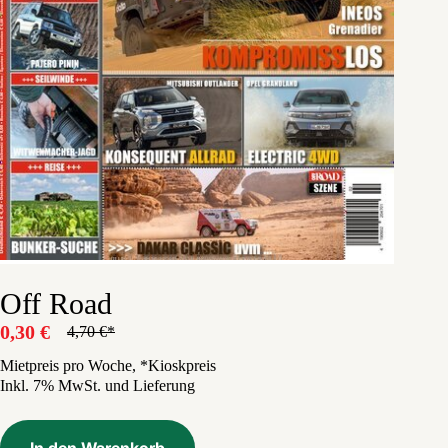
Off Road
0,30
€
4,70
€
Ursprünglicher
Aktueller
Preis
Preis
Mietpreis pro Woche, *Kioskpreis
Inkl. 7% MwSt. und Lieferung
war:
ist:
4,70 €
0,30 €.
In den Warenkorb