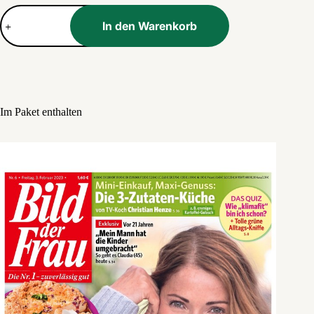
Paket:
Klatsch
In den Warenkorb
&
Tratsch
Menge
Im Paket enthalten